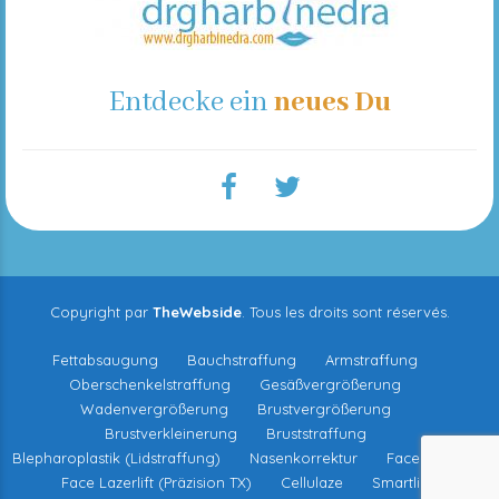
Entdecke ein
neues Du
Copyright par
TheWebside
. Tous les droits sont réservés.
Fettabsaugung
Bauchstraffung
Armstraffung
Oberschenkelstraffung
Gesäßvergrößerung
Wadenvergrößerung
Brustvergrößerung
Brustverkleinerung
Bruststraffung
Blepharoplastik (Lidstraffung)
Nasenkorrektur
Facelifting
Face Lazerlift (Präzision TX)
Cellulaze
Smartlipo