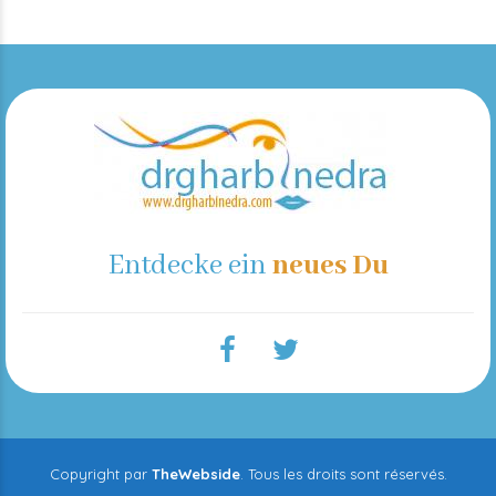
Entdecke ein
neues Du
Copyright par
TheWebside
. Tous les droits sont réservés.