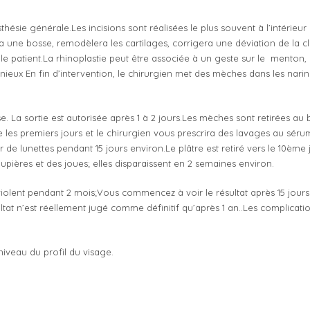
sthésie générale.Les incisions sont réalisées le plus souvent à l’intérieur
ira une bosse, remodèlera les cartilages, corrigera une déviation de la c
le patient.La rhinoplastie peut être associée à un geste sur le menton, 
nieux En fin d’intervention, le chirurgien met des mèches dans les narin
. La sortie est autorisée après 1 à 2 jours.Les mèches sont retirées au b
re les premiers jours et le chirurgien vous prescrira des lavages au séru
e lunettes pendant 15 jours environ.Le plâtre est retiré vers le 10ème j
pières et des joues; elles disparaissent en 2 semaines environ.
 violent pendant 2 mois;Vous commencez à voir le résultat après 15 jours
tat n’est réellement jugé comme définitif qu’après 1 an..Les complicati
iveau du profil du visage.