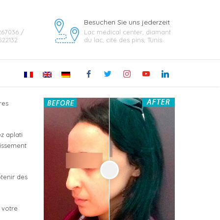
Besuchen Sie uns jederzeit
267036 /
Lac médical center, diamant
522132
du lac, cité des pins, Tunis
facebook
twitter
instagram
youtube
linkedin
res
z aplati
tissement
btenir des
 votre