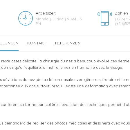
Arbeitszeit
Zahlen
Monday - Friday 9 AM - 5
(+216)71
PM
(+216)52
DLUNGEN
KONTAKT
REFERENZEN
 reste assez délicate ,la chirurgie du nez a beaucoup évolué ces derniè
e du nez qu’a l’equilibré, a mettre le nez en harmonie avec le visage.
es déviations du nez ,de la cloison nasale avec gêne respiratoire et le ne
est terminée a 15 ans surtout lorsqu’il existe une déformation avec reten
 lui confèrent sa forme particulière.L’évolution des techniques permet d’o
us demandera de réaliser des photos médicales et dessinera avec vous