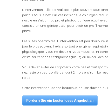
L’intervention : Elle est réalisée le plus souvent sous ane
parfois sous le nez. Par ces incisions, le chirurgien rédu
nasale en s’aidant du projet photographique établi avec 
consiste en une génioplastie. pour avoir un profil harmo
plâtre.
Les suites opératoires L’intervention est peu douloureuse
jour le plus souvent.Il existe surtout une gêne respiratoi
physiologique .Vous ne devez ni vous moucher, ni porter d
existe souvent des ecchymoses (bleus) au niveau des pau
Vous devez éviter de « tripoter » votre nez et tout sport
nez reste un peu gonflé pendant 2 mois environ. Le résul
rares.
Cette intervention donne beaucoup de satisfaction au n
Fordern Sie ein kostenloses Angebot an