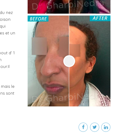
 du nez
loison
qui
es et un
out d’ 1
m
our.Il
 mais le
ons sont